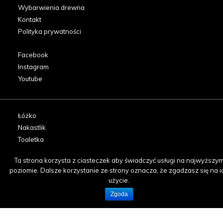
Wybarwienia drewna
Kontakt
Polityka prywatności
Facebook
Instagram
Youtube
Łóżko
Nakastlik
Toaletka
Ta strona korzysta z ciasteczek aby świadczyć usługi na najwyższy
Biurko
poziomie. Dalsze korzystanie ze strony oznacza, że zgadzasz się na i
Komoda
użycie.
Kredens i witryna
Zgoda
Krzesła
Stół
Szafka RTV